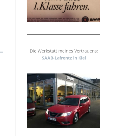
Die Werkstatt meines Vertrauens:
SAAB-Lafrentz in Kiel