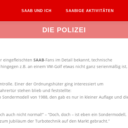
SAAB UND ICH
SAABIGE AKTIVITÄTEN
DIE POLIZEI
ur eingefleischten
SAAB
-Fans im Detail bekannt, technische
hingegen z.B. an einem VW-Golf etwas nicht ganz serienmäßig ist,
ntrolle. Einer der Ordnungshüter ging interessiert um
hrertür stehen blieb und feststellte:
 ein Sondermodell von 1988, den gab es nur in kleiner Auflage und di
ch auch nicht normal!” – “Doch, doch – ist eben ein Sondermodell,
 zum Jubiläum der Turbotechnik auf den Markt gebracht.”