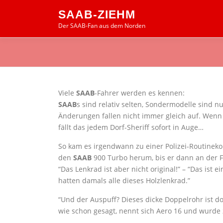
Zum
SAAB-ZIEHM
Inhalt
Der SAAB-Fan aus dem Norden
springen
Viele
SAAB
-Fahrer werden es kennen:
SAAB
s sind relativ selten, Sondermodelle sind n
Änderungen fallen nicht immer gleich auf. Wenn 
fällt das jedem Dorf-Sheriff sofort in Auge…
So kam es irgendwann zu einer Polizei-Routineko
den
SAAB
900 Turbo herum, bis er dann an der Fa
“Das Lenkrad ist aber nicht original!” – “Das ist
hatten damals alle dieses Holzlenkrad.”
“Und der Auspuff? Dieses dicke Doppelrohr ist do
wie schon gesagt, nennt sich Aero 16 und wurde