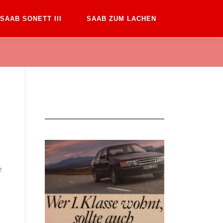
SAAB SONETT III
SAAB ZUM LACHEN
e