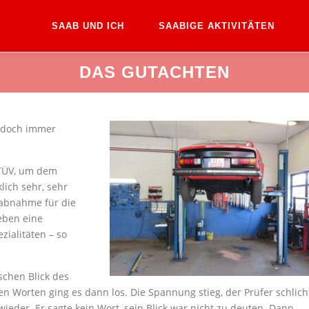
SAAB UND ICH
SAABIGE AKTIVITÄTEN
DAS GUTACHTEN
s doch immer
 TÜV, um dem
lich sehr, sehr
labnahme für die
eben eine
ialitäten – so
schen Blick des
en Worten ging es dann los. Die Spannung stieg, der Prüfer schlich
eder. Er sagte kein Wort, sein Blick war nicht zu deuten. Dann