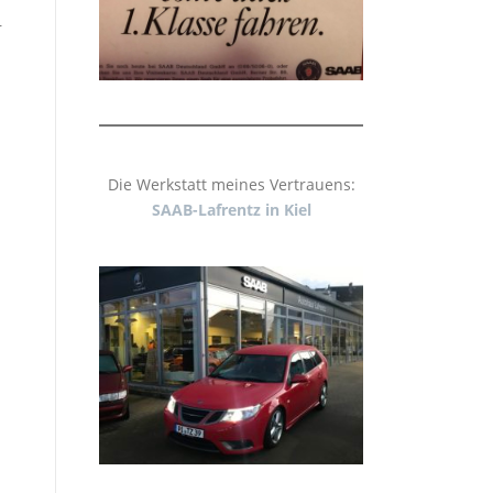
–
Die Werkstatt meines Vertrauens:
SAAB-Lafrentz in Kiel