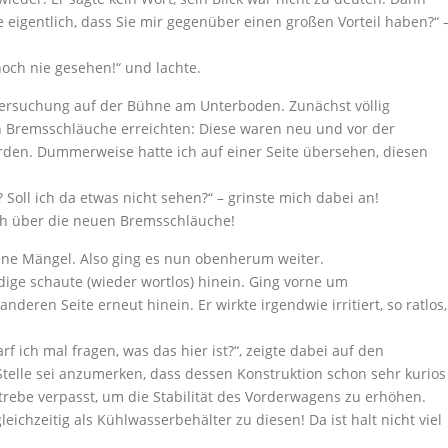
 eigentlich, dass Sie mir gegenüber einen großen Vorteil haben?“ 
noch nie gesehen!“ und lachte.
tersuchung auf der Bühne am Unterboden. Zunächst völlig
en Bremsschläuche erreichten: Diese waren neu und vor der
en. Dummerweise hatte ich auf einer Seite übersehen, diesen
 Soll ich da etwas nicht sehen?“ – grinste mich dabei an!
ich über die neuen Bremsschläuche!
ine Mängel. Also ging es nun obenherum weiter.
ige schaute (wieder wortlos) hinein. Ging vorne um
eren Seite erneut hinein. Er wirkte irgendwie irritiert, so ratlos,
rf ich mal fragen, was das hier ist?“, zeigte dabei auf den
Stelle sei anzumerken, dass dessen Konstruktion schon sehr kurios
rebe verpasst, um die Stabilität des Vorderwagens zu erhöhen.
eichzeitig als Kühlwasserbehälter zu diesen! Da ist halt nicht viel