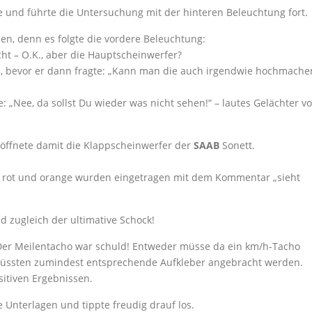
e und führte die Untersuchung mit der hinteren Beleuchtung fort.
en, denn es folgte die vordere Beleuchtung:
icht – O.K., aber die Hauptscheinwerfer?
s, bevor er dann fragte: „Kann man die auch irgendwie hochmache
: „Nee, da sollst Du wieder was nicht sehen!“ – lautes Gelächter v
d öffnete damit die Klappscheinwerfer der
SAAB
Sonett.
n rot und orange wurden eingetragen mit dem Kommentar „sieht
d zugleich der ultimative Schock!
Der Meilentacho war schuld! Entweder müsse da ein km/h-Tacho
müssten zumindest entsprechende Aufkleber angebracht werden.
sitiven Ergebnissen.
e Unterlagen und tippte freudig drauf los.