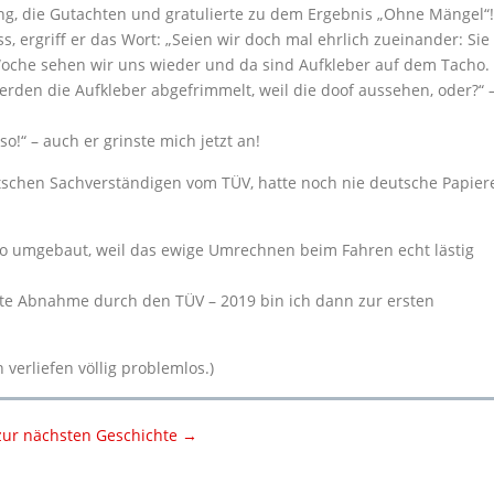
ng, die Gutachten und gratulierte zu dem Ergebnis „Ohne Mängel“!
ss, ergriff er das Wort: „Seien wir doch mal ehrlich zueinander: Sie
oche sehen wir uns wieder und da sind Aufkleber auf dem Tacho.
erden die Aufkleber abgefrimmelt, weil die doof aussehen, oder?“ 
o!“ – auch er grinste mich jetzt an!
schen Sachverständigen vom TÜV, hatte noch nie deutsche Papier
cho umgebaut, weil das ewige Umrechnen beim Fahren echt lästig
ette Abnahme durch den TÜV – 2019 bin ich dann zur ersten
erliefen völlig problemlos.)
zur nächsten Geschichte →