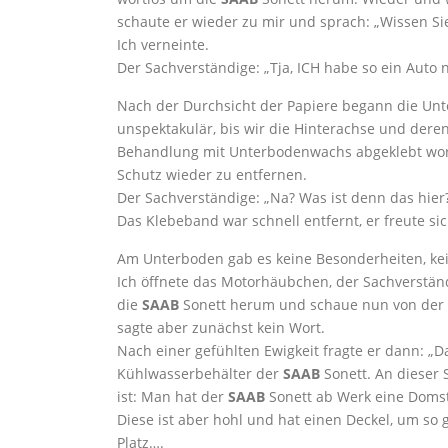
schaute er wieder zu mir und sprach: „Wissen Sie
Ich verneinte.
Der Sachverständige: „Tja, ICH habe so ein Auto 
Nach der Durchsicht der Papiere begann die Un
unspektakulär, bis wir die Hinterachse und der
Behandlung mit Unterbodenwachs abgeklebt word
Schutz wieder zu entfernen.
Der Sachverständige: „Na? Was ist denn das hier?
Das Klebeband war schnell entfernt, er freute s
Am Unterboden gab es keine Besonderheiten, ke
Ich öffnete das Motorhäubchen, der Sachverständ
die
SAAB
Sonett herum und schaue nun von der and
sagte aber zunächst kein Wort.
Nach einer gefühlten Ewigkeit fragte er dann: „Da
Kühlwasserbehälter der
SAAB
Sonett. An dieser 
ist: Man hat der
SAAB
Sonett ab Werk eine Domst
Diese ist aber hohl und hat einen Deckel, um so gl
Platz….